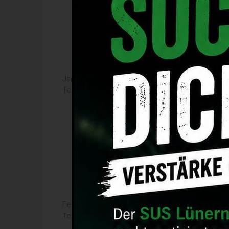
Jannis Wedel
Telefon: 01577/2484202
Felix Schäfer
Telefon: