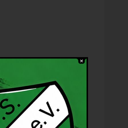
rainingszeiten:
ienstags: 16.30 – 18 Uhr, Hemmerde
onnerstags: 16.30 – 18 Uhr, Mühlhausen