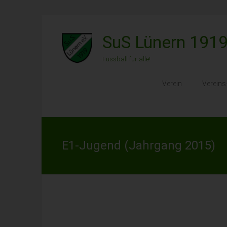
Zum
Inhalt
SuS Lünern 1919
springen
Fussball für alle!
Verein
Verein
E1-Jugend (Jahrgang 2015)