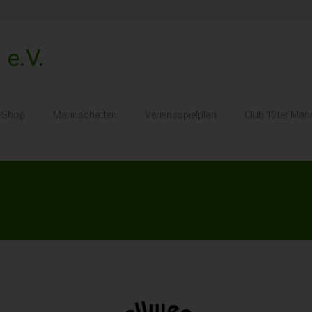
 e.V.
s-Shop
Mannschaften
Vereinsspielplan
Club 12ter Man