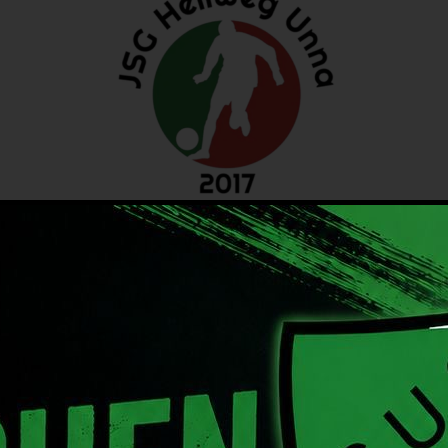
Betreuer
T
D
D