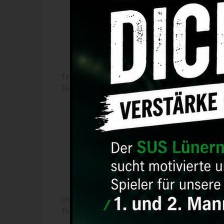
Tim Radke
Telefon: 0176/45972576)
Christoph Lichtenberg
Telefon: