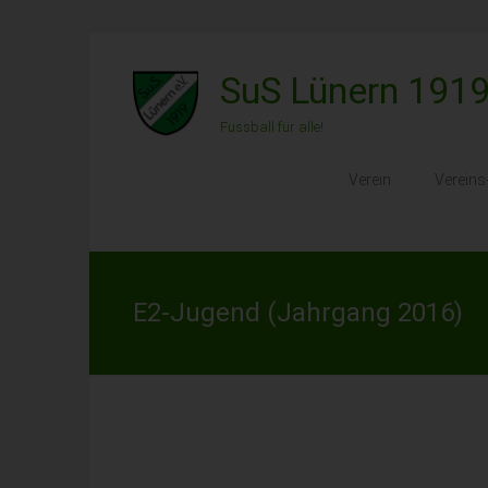
Zum
Inhalt
SuS Lünern 1919
springen
Fussball für alle!
Verein
Verein
E2-Jugend (Jahrgang 2016)