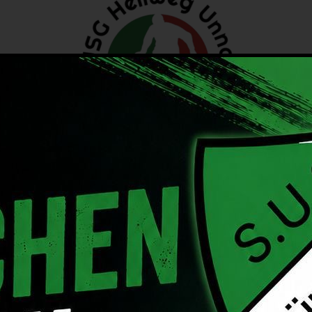
Betreuer
T
M
F