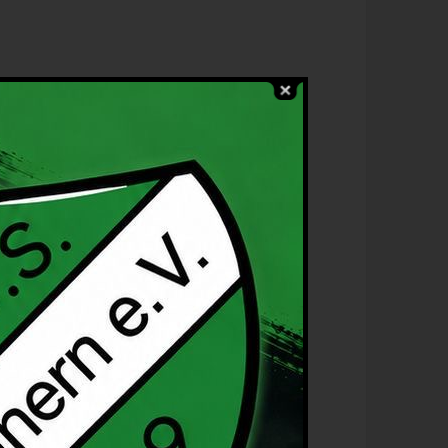
rainingszeiten:
ittwochs: 17.15 – 18.45 Uhr, Hemmerde
reitags: 16.30 – 18 Uhr, Mühlhausen