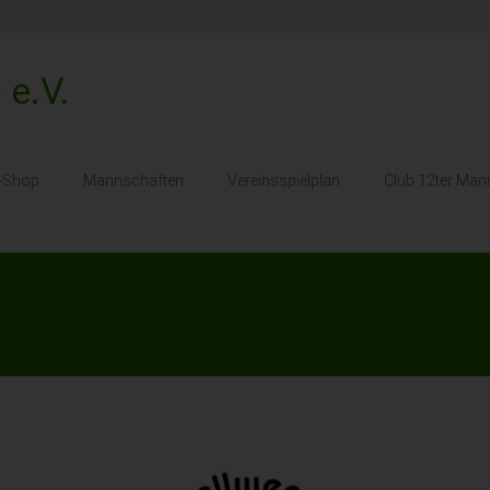
 e.V.
s-Shop
Mannschaften
Vereinsspielplan
Club 12ter Man